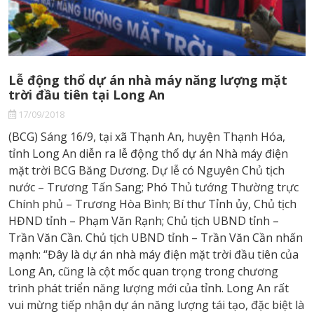
NGHỀ
NGHIỆP
TIN
Lễ động thổ dự án nhà máy năng lượng mặt
TỨC
trời đầu tiên tại Long An
Tin Tức BCG Energy
17/09/2018
(BCG) Sáng 16/9, tại xã Thạnh An, huyện Thạnh Hóa,
Thư viện
tỉnh Long An diễn ra lễ động thổ dự án Nhà máy điện
LIÊN
mặt trời BCG Băng Dương. Dự lễ có Nguyên Chủ tịch
HỆ
nước – Trương Tấn Sang; Phó Thủ tướng Thường trực
Chính phủ – Trương Hòa Bình; Bí thư Tỉnh ủy, Chủ tịch
HĐND tỉnh – Phạm Văn Rạnh; Chủ tịch UBND tỉnh –
EN
Trần Văn Cần. Chủ tịch UBND tỉnh – Trần Văn Cần nhấn
mạnh: “Đây là dự án nhà máy điện mặt trời đầu tiên của
Long An, cũng là cột mốc quan trọng trong chương
trình phát triển năng lượng mới của tỉnh. Long An rất
vui mừng tiếp nhận dự án năng lượng tái tạo, đặc biệt là