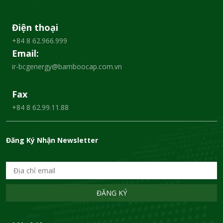
Điện thoại
+84 8 62.966.999
Email:
ir-bcgenergy@bamboocap.com.vn
Fax
+84 8 62.99.11.88
Đăng Ký Nhận Newsletter
ĐĂNG KÝ