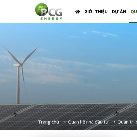
GIỚI THIỆU
DỰ ÁN
QU
Trang chủ
Quan hệ nhà đầu tư
Quản trị 