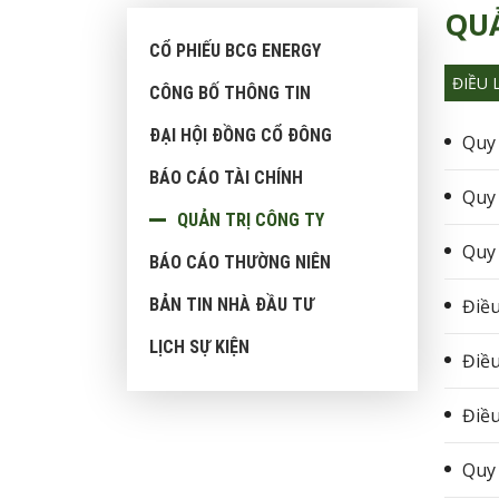
QUẢ
CỔ PHIẾU BCG ENERGY
ĐIỀU 
CÔNG BỐ THÔNG TIN
ĐẠI HỘI ĐỒNG CỔ ĐÔNG
Quy 
BÁO CÁO TÀI CHÍNH
Quy 
QUẢN TRỊ CÔNG TY
Quy 
BÁO CÁO THƯỜNG NIÊN
BẢN TIN NHÀ ĐẦU TƯ
Điều
LỊCH SỰ KIỆN
Điều
Điều
Quy 