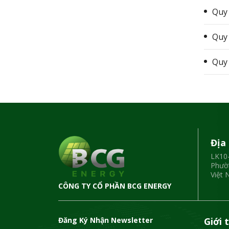
Quy
Quy
Quy 
Địa 
LK10-
Phườn
Việt
CÔNG TY CỔ PHẦN BCG ENERGY
Đăng Ký Nhận Newsletter
Giới 