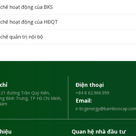
 chế hoạt động của BKS
 chế hoạt động của HĐQT
chế quản trị nội bộ
chỉ
Điện thoại
21 đường Trần Quý Kiên,
+84 8 62.966.999
g Bình Trưng, TP Hồ Chi Minh,
Email:
 Nam
ir-bcgenergy@bamboocap.com
thiệu
Quan hệ nhà đầu tư