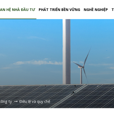
AN HỆ NHÀ ĐẦU TƯ
PHÁT TRIỂN BỀN VỮNG
NGHỀ NGHIỆP
T
công ty
Điều lệ và quy chế