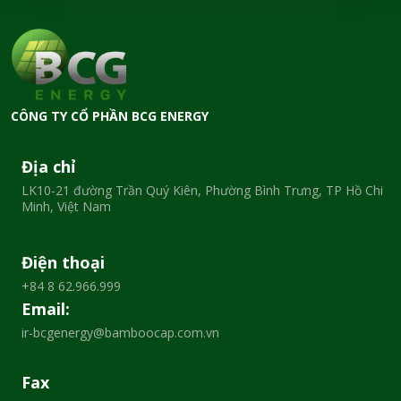
LIÊN
HỆ
EN
CÔNG TY CỔ PHẦN BCG ENERGY
Địa chỉ
LK10-21 đường Trần Quý Kiên, Phường Bình Trưng, TP Hồ Chi
Minh, Việt Nam
Điện thoại
+84 8 62.966.999
Email:
ir-bcgenergy@bamboocap.com.vn
Fax