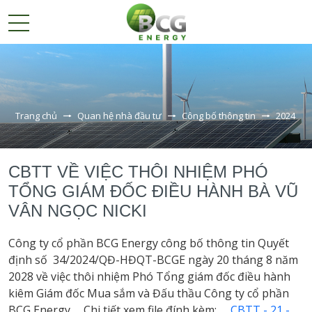
GIỚI
THIỆU
Trang chủ
Quan hệ nhà đầu tư
Công bố thông tin
2024
DỰ
ÁN
CBTT VỀ VIỆC THÔI NHIỆM PHÓ
QUAN
HỆ
TỔNG GIÁM ĐỐC ĐIỀU HÀNH BÀ VŨ
NHÀ
VÂN NGỌC NICKI
ĐẦU
TƯ
Công ty cổ phần BCG Energy công bố thông tin Quyết
định số 34/2024/QĐ-HĐQT-BCGE ngày 20 tháng 8 năm
Cổ phiếu BCG Energy
2028 về việc thôi nhiệm Phó Tổng giám đốc điều hành
Công bố thông tin
kiêm Giám đốc Mua sắm và Đấu thầu Công ty cổ phần
BCG Energy.
Chi tiết xem file đính kèm:
CBTT - 21 -