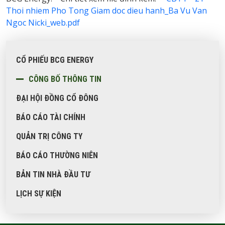
Đại hội đồng cổ đông
Thoi nhiem Pho Tong Giam doc dieu hanh_Ba Vu Van
Ngoc Nicki_web.pdf
Báo cáo tài chính
Quản trị công ty
CỔ PHIẾU BCG ENERGY
Báo cáo thường niên
CÔNG BỐ THÔNG TIN
Bản tin nhà đầu tư
ĐẠI HỘI ĐỒNG CỔ ĐÔNG
Lịch sự kiện
BÁO CÁO TÀI CHÍNH
PHÁT
TRIỂN
QUẢN TRỊ CÔNG TY
BỀN
BÁO CÁO THƯỜNG NIÊN
VỮNG
BẢN TIN NHÀ ĐẦU TƯ
NGHỀ
NGHIỆP
LỊCH SỰ KIỆN
TIN
TỨC