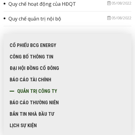
05/08/2022
Quy chế hoạt động của HĐQT
LIÊN
HỆ
05/08/2022
Quy chế quản trị nội bộ
EN
CỔ PHIẾU BCG ENERGY
CÔNG BỐ THÔNG TIN
ĐẠI HỘI ĐỒNG CỔ ĐÔNG
BÁO CÁO TÀI CHÍNH
QUẢN TRỊ CÔNG TY
BÁO CÁO THƯỜNG NIÊN
BẢN TIN NHÀ ĐẦU TƯ
LỊCH SỰ KIỆN