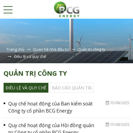
GIỚI
THIỆU
Trang chủ
Quan hệ nhà đầu tư
Quản trị công ty
DỰ
Điều lệ và quy chế
ÁN
QUẢN TRỊ CÔNG TY
QUAN
HỆ
NHÀ
ĐIỀU LỆ VÀ QUY CHẾ
BÁO CÁO QUẢN TRỊ
ĐẦU
TƯ
15/08/2025
Quy chế hoạt động của Ban kiểm soát
Công ty cổ phần BCG Energy
Cổ phiếu BCG Energy
Công bố thông tin
15/08/2025
Quy chế hoạt động của Hội đồng quản
trị Công ty cổ phần BCG Energy