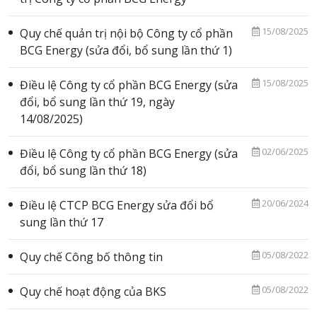
Đại hội đồng cổ đông
15/08/2025
Quy chế quản trị nội bộ Công ty cổ phần
Báo cáo tài chính
BCG Energy (sửa đổi, bổ sung lần thứ 1)
Quản trị công ty
15/08/2025
Điều lệ Công ty cổ phần BCG Energy (sửa
Báo cáo thường niên
đổi, bổ sung lần thứ 19, ngày
Bản tin nhà đầu tư
14/08/2025)
Lịch sự kiện
02/06/2025
Điều lệ Công ty cổ phần BCG Energy (sửa
đổi, bổ sung lần thứ 18)
PHÁT
TRIỂN
20/06/2024
Điều lệ CTCP BCG Energy sửa đổi bổ
BỀN
VỮNG
sung lần thứ 17
NGHỀ
05/08/2022
Quy chế Công bố thông tin
NGHIỆP
05/08/2022
Quy chế hoạt động của BKS
TIN
TỨC